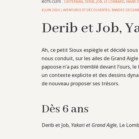
MOTS-CLEFS :
CASTERMAN
,
DERIB
,
JOB
,
LE LOMBARD
,
YAKARI 
8 JUIN 2020
|
AVENTURES ET DÉCOUVERTES
,
BANDES DESSIN
Derib et Job, Y
Ah, ce petit Sioux espiègle et décidé sou
nous conduit, sur les ailes de Grand Aigl
papoose n’a pas tremblé devant l’ours, le
un contexte explicite et des dessins dyn
de nouveau proposer ses trésors.
Dès 6 ans
Derib et Job,
Yakari et Grand Aigle
, Le Lomb