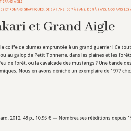
ET GRAND AIGLE
ÉES ET ROMANS GRAPHIQUES
,
DE 6 À 7 ANS
,
DE 7 À 8 ANS
,
DE 8 À 9 ANS
,
NOS AMIS LES
akari et Grand Aigle
s la coiffe de plumes empruntée à un grand guerrier ! Ce to
e ou au galop de Petit Tonnerre, dans les plaines et les for
 feu de forêt, ou la cavalcade des mustangs ? Une bande des
amiques. Nous en avons déniché un exemplaire de 1977 chez 
ard, 2012, 48 p., 10,95 € — Nombreuses rééditions depuis 