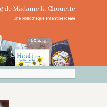
log de Madame la Chouette
Une bibliothèque enfantine idéale