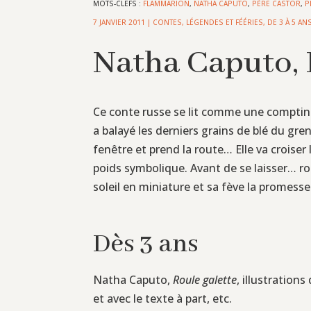
MOTS-CLEFS :
FLAMMARION
,
NATHA CAPUTO
,
PÈRE CASTOR
,
P
7 JANVIER 2011
|
CONTES, LÉGENDES ET FÉÉRIES
,
DE 3 À 5 AN
Natha Caputo, 
Ce conte russe se lit comme une comptine, 
a balayé les derniers grains de blé du gren
fenêtre et prend la route… Elle va croiser
poids symbolique. Avant de se laisser… roul
soleil en miniature et sa fève la promesse 
Dès 3 ans
Natha Caputo,
Roule galette
, illustration
et avec le texte à part, etc.