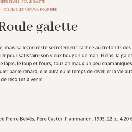
IERRE BELVÈS
,
ROULE GALETTE
S
,
NOS AMIS LES ANIMAUX
,
POUR RIRE
Roule galette
mais sa leçon reste secrètement cachée au tréfonds des forêt
ier pour satisfaire son vieux bougon de mari. Hélas, la galett
 le lapin, le loup et l’ours, tous animaux un peu chamanique
er par le renard, elle aura eu le temps de réveiller la vie aut
de récoltes à venir.
s de Pierre Belvès, Père Castor, Flammarion, 1993, 22 p., 4,20 