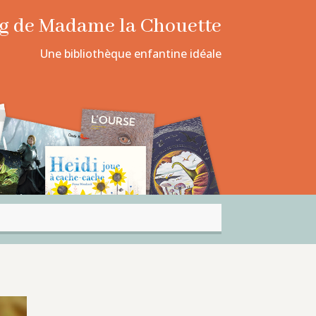
log de Madame la Chouette
Une bibliothèque enfantine idéale