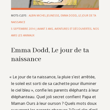
MOTS-CLEFS :
ALBIN MICHEL JEUNESSE
,
EMMA DODD
,
LE JOUR DE TA
NAISSANCE
5 SEPTEMBRE 2014
|
AVANT 3 ANS
,
AVENTURES ET DÉCOUVERTES
,
NOS
AMIS LES ANIMAUX
Emma Dodd, Le jour de ta
naissance
«
Le jour de ta naissance, la pluie s’est arrêtée,
le soleil est sorti de sa cachette pour illuminer
le ciel bleu », confie les parents éléphants à leur
éléphanteau. Quel joli secret confient Papa et
Maman Ours à leur ourson ? Quels mots doux
susurrent les parents phoques ? Quel clin d’œil