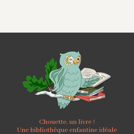
Chouette, un livre !
Une bibliothèque enfantine idéale