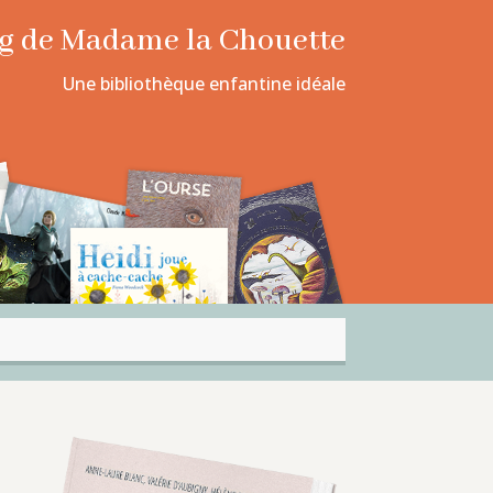
log de Madame la Chouette
Une bibliothèque enfantine idéale