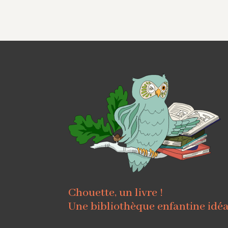
Chouette, un livre !
Une bibliothèque enfantine idé