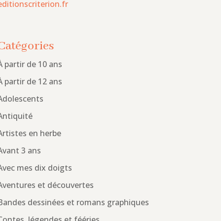
editionscriterion.fr
Catégories
À partir de 10 ans
À partir de 12 ans
Adolescents
Antiquité
Artistes en herbe
Avant 3 ans
Avec mes dix doigts
Aventures et découvertes
Bandes dessinées et romans graphiques
Contes, légendes et fééries