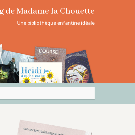
log de Madame la Chouette
Une bibliothèque enfantine idéale