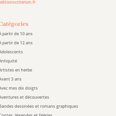
editionscriterion.fr
Catégories
À partir de 10 ans
À partir de 12 ans
Adolescents
Antiquité
Artistes en herbe
Avant 3 ans
Avec mes dix doigts
Aventures et découvertes
Bandes dessinées et romans graphiques
Contes, légendes et fééries