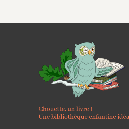
Chouette, un livre !
Une bibliothèque enfantine idé