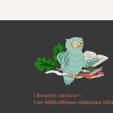
Chouette, un livre !
Une bibliothèque enfantine idé