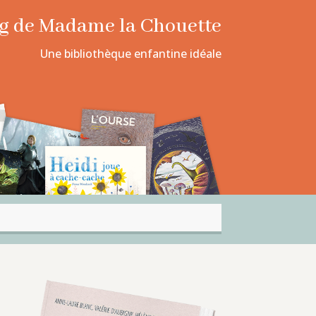
log de Madame la Chouette
Une bibliothèque enfantine idéale