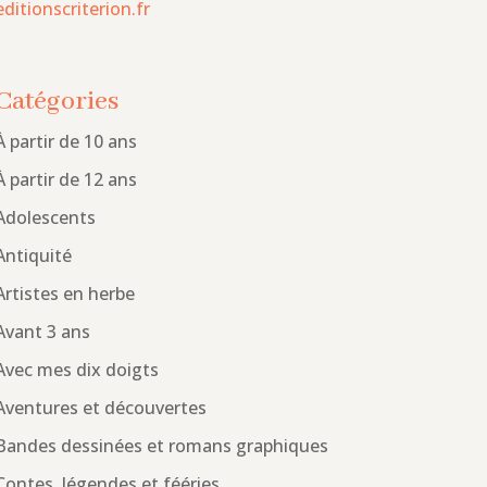
editionscriterion.fr
Catégories
À partir de 10 ans
À partir de 12 ans
Adolescents
Antiquité
Artistes en herbe
Avant 3 ans
Avec mes dix doigts
Aventures et découvertes
Bandes dessinées et romans graphiques
Contes, légendes et fééries