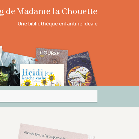
log de Madame la Chouette
Une bibliothèque enfantine idéale