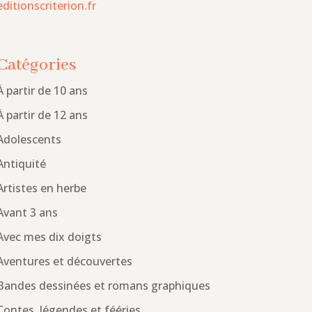
editionscriterion.fr
Catégories
À partir de 10 ans
À partir de 12 ans
Adolescents
Antiquité
Artistes en herbe
Avant 3 ans
Avec mes dix doigts
Aventures et découvertes
Bandes dessinées et romans graphiques
Contes, légendes et fééries