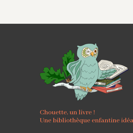
Chouette, un livre !
Une bibliothèque enfantine idé