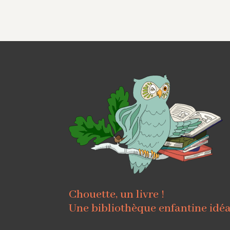
Chouette, un livre !
Une bibliothèque enfantine idé