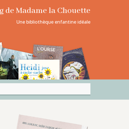
log de Madame la Chouette
Une bibliothèque enfantine idéale