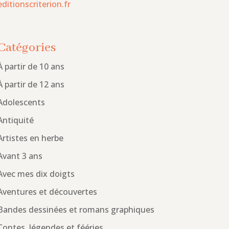
editionscriterion.fr
Catégories
À partir de 10 ans
À partir de 12 ans
Adolescents
Antiquité
Artistes en herbe
Avant 3 ans
Avec mes dix doigts
Aventures et découvertes
Bandes dessinées et romans graphiques
Contes, légendes et fééries