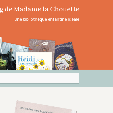
log de Madame la Chouette
Une bibliothèque enfantine idéale