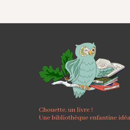
Chouette, un livre !
Une bibliothèque enfantine idé