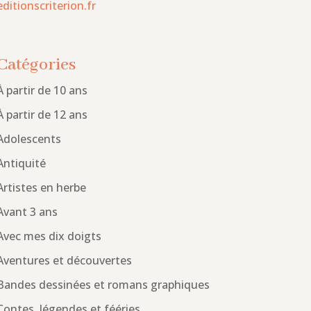
editionscriterion.fr
Catégories
À partir de 10 ans
À partir de 12 ans
Adolescents
Antiquité
Artistes en herbe
Avant 3 ans
Avec mes dix doigts
Aventures et découvertes
Bandes dessinées et romans graphiques
Contes, légendes et fééries