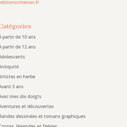
editionscriterion.fr
Catégories
À partir de 10 ans
À partir de 12 ans
Adolescents
Antiquité
Artistes en herbe
Avant 3 ans
Avec mes dix doigts
Aventures et découvertes
Bandes dessinées et romans graphiques
Contes, légendes et fééries