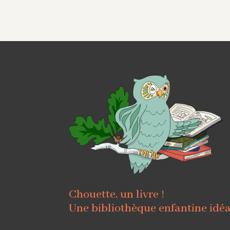
Chouette, un livre !
Une bibliothèque enfantine idé