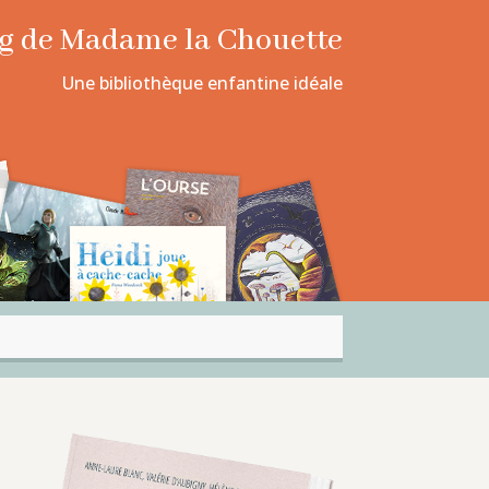
log de Madame la Chouette
Une bibliothèque enfantine idéale