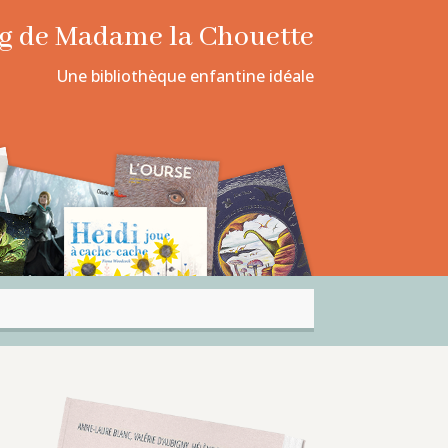
log de Madame la Chouette
Une bibliothèque enfantine idéale