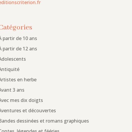
editionscriterion.fr
Catégories
À partir de 10 ans
À partir de 12 ans
Adolescents
Antiquité
Artistes en herbe
Avant 3 ans
Avec mes dix doigts
Aventures et découvertes
Bandes dessinées et romans graphiques
Contes, légendes et fééries