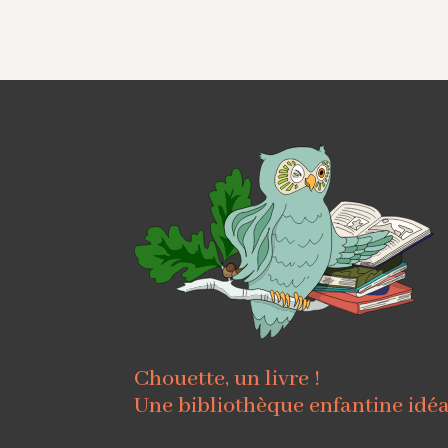
Chouette, un livre !
Une bibliothèque enfantine idé