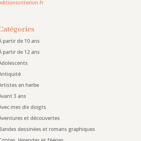
editionscriterion.fr
Catégories
À partir de 10 ans
À partir de 12 ans
Adolescents
Antiquité
Artistes en herbe
Avant 3 ans
Avec mes dix doigts
Aventures et découvertes
Bandes dessinées et romans graphiques
Contes, légendes et fééries