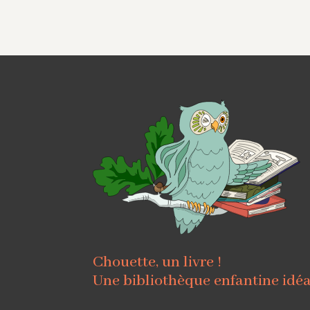
Chouette, un livre !
Une bibliothèque enfantine idé