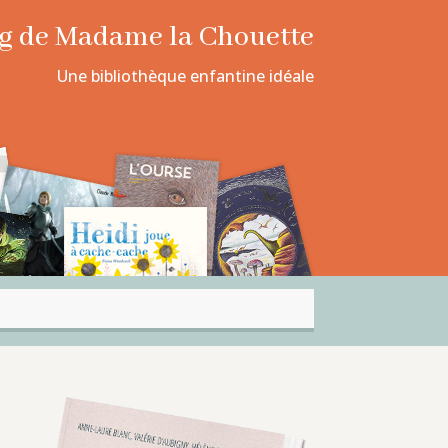
log de Madame la Chouette
Une bibliothèque enfantine idéale