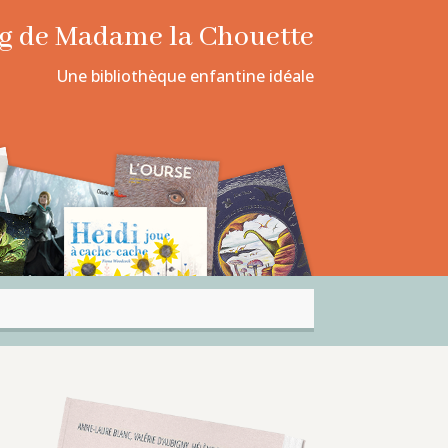
log de Madame la Chouette
Une bibliothèque enfantine idéale