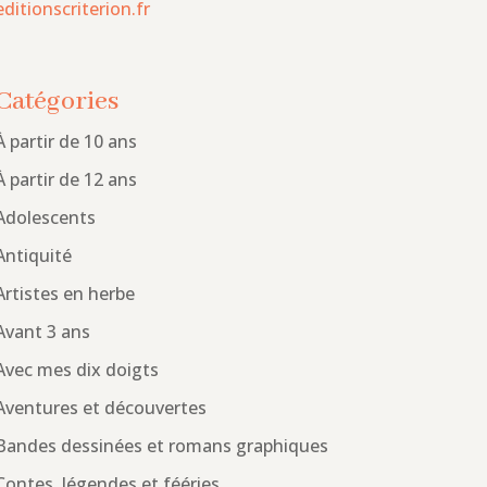
editionscriterion.fr
Catégories
À partir de 10 ans
À partir de 12 ans
Adolescents
Antiquité
Artistes en herbe
Avant 3 ans
Avec mes dix doigts
Aventures et découvertes
Bandes dessinées et romans graphiques
Contes, légendes et fééries