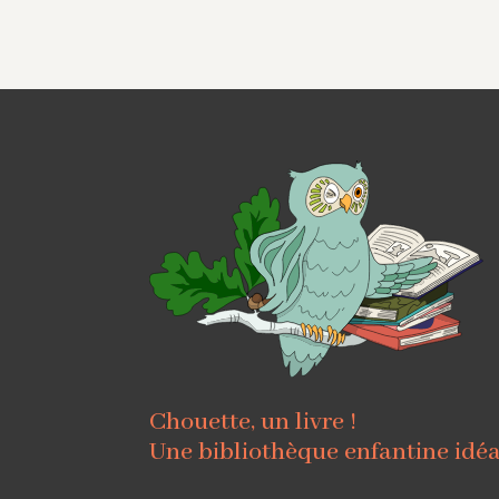
Chouette, un livre !
Une bibliothèque enfantine idé