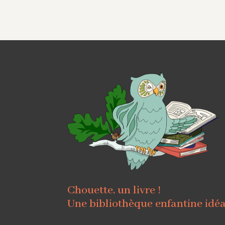
Chouette, un livre !
Une bibliothèque enfantine idé