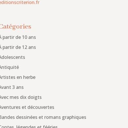
editionscriterion.fr
Catégories
À partir de 10 ans
À partir de 12 ans
Adolescents
Antiquité
Artistes en herbe
Avant 3 ans
Avec mes dix doigts
Aventures et découvertes
Bandes dessinées et romans graphiques
Contes, légendes et fééries