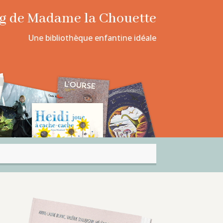
log de Madame la Chouette
Une bibliothèque enfantine idéale