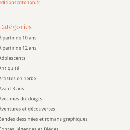
editionscriterion.fr
Catégories
À partir de 10 ans
À partir de 12 ans
Adolescents
Antiquité
Artistes en herbe
Avant 3 ans
Avec mes dix doigts
Aventures et découvertes
Bandes dessinées et romans graphiques
Contes, légendes et fééries