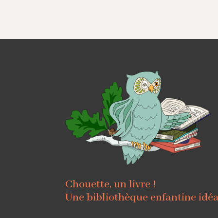
Chouette, un livre !
Une bibliothèque enfantine idé