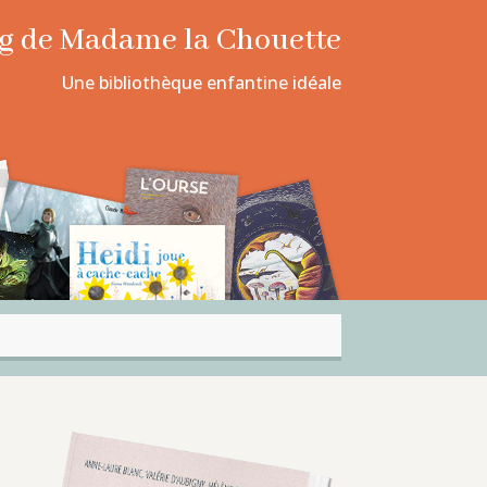
log de Madame la Chouette
Une bibliothèque enfantine idéale