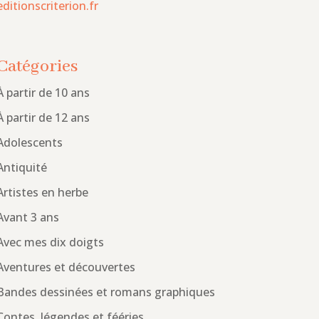
editionscriterion.fr
Catégories
À partir de 10 ans
À partir de 12 ans
Adolescents
Antiquité
Artistes en herbe
Avant 3 ans
Avec mes dix doigts
Aventures et découvertes
Bandes dessinées et romans graphiques
Contes, légendes et fééries