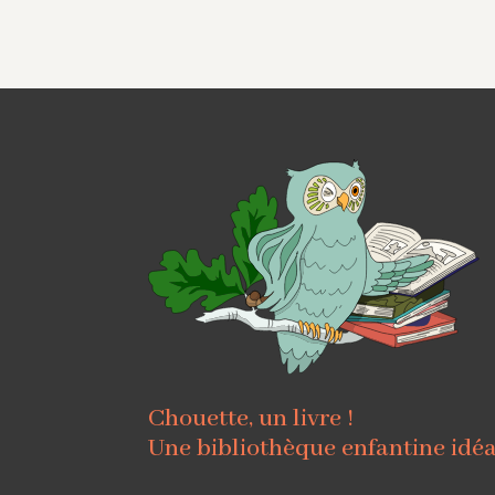
Chouette, un livre !
Une bibliothèque enfantine idé