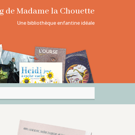
log de Madame la Chouette
Une bibliothèque enfantine idéale