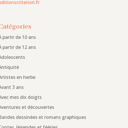
editionscriterion.fr
Catégories
À partir de 10 ans
À partir de 12 ans
Adolescents
Antiquité
Artistes en herbe
Avant 3 ans
Avec mes dix doigts
Aventures et découvertes
Bandes dessinées et romans graphiques
Contes, légendes et fééries