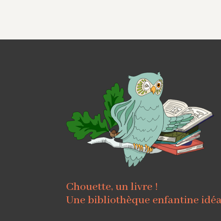
Chouette, un livre !
Une bibliothèque enfantine idé