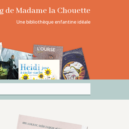
log de Madame la Chouette
Une bibliothèque enfantine idéale