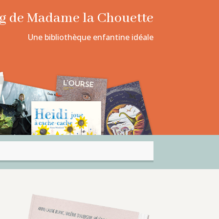
log de Madame la Chouette
Une bibliothèque enfantine idéale