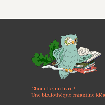
Chouette, un livre !
Une bibliothèque enfantine idé