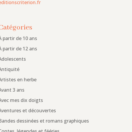
editionscriterion.fr
Catégories
À partir de 10 ans
À partir de 12 ans
Adolescents
Antiquité
Artistes en herbe
Avant 3 ans
Avec mes dix doigts
Aventures et découvertes
Bandes dessinées et romans graphiques
Contes, légendes et fééries