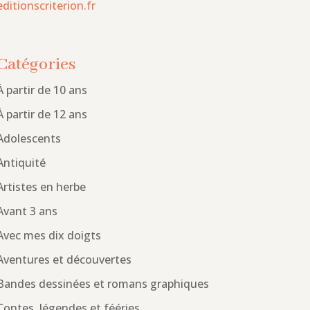
editionscriterion.fr
Catégories
À partir de 10 ans
À partir de 12 ans
Adolescents
Antiquité
Artistes en herbe
Avant 3 ans
Avec mes dix doigts
Aventures et découvertes
Bandes dessinées et romans graphiques
Contes, légendes et fééries