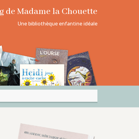
log de Madame la Chouette
Une bibliothèque enfantine idéale