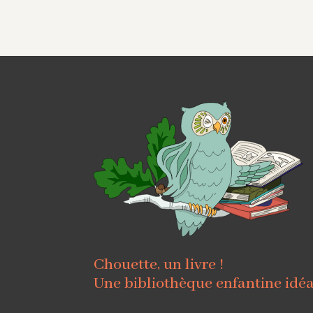
Chouette, un livre !
Une bibliothèque enfantine idé