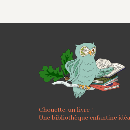
Chouette, un livre !
Une bibliothèque enfantine idé