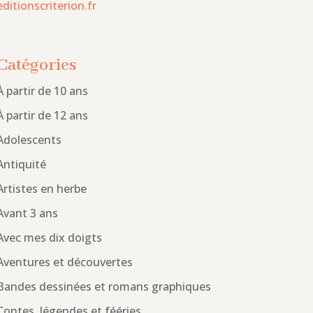
editionscriterion.fr
Catégories
À partir de 10 ans
À partir de 12 ans
Adolescents
Antiquité
Artistes en herbe
Avant 3 ans
Avec mes dix doigts
Aventures et découvertes
Bandes dessinées et romans graphiques
Contes, légendes et fééries