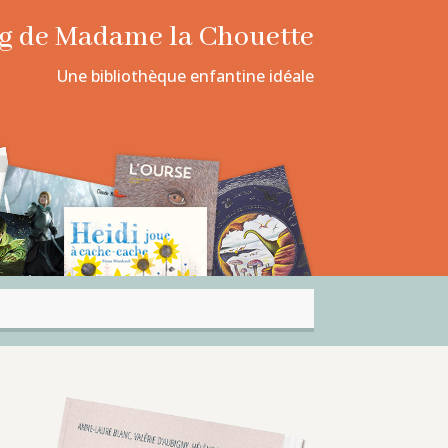
log de Madame la Chouette
Une bibliothèque enfantine idéale