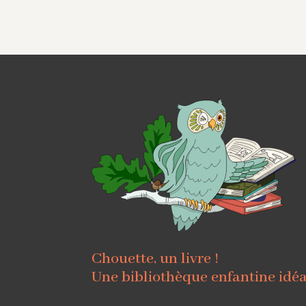
Chouette, un livre !
Une bibliothèque enfantine idé