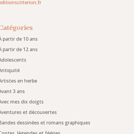
editionscriterion.fr
Catégories
À partir de 10 ans
À partir de 12 ans
Adolescents
Antiquité
Artistes en herbe
Avant 3 ans
Avec mes dix doigts
Aventures et découvertes
Bandes dessinées et romans graphiques
Contes, légendes et fééries