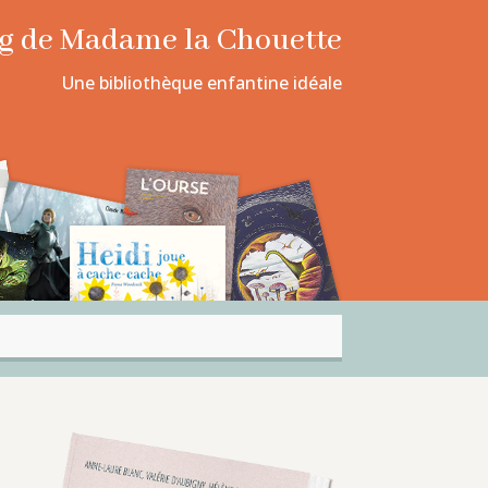
log de Madame la Chouette
Une bibliothèque enfantine idéale