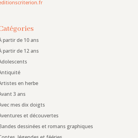
editionscriterion.fr
Catégories
À partir de 10 ans
À partir de 12 ans
Adolescents
Antiquité
Artistes en herbe
Avant 3 ans
Avec mes dix doigts
Aventures et découvertes
Bandes dessinées et romans graphiques
Contes, légendes et fééries