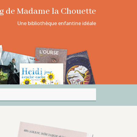
log de Madame la Chouette
Une bibliothèque enfantine idéale