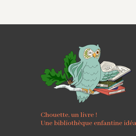
Chouette, un livre !
Une bibliothèque enfantine idé