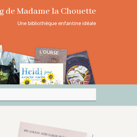
log de Madame la Chouette
Une bibliothèque enfantine idéale