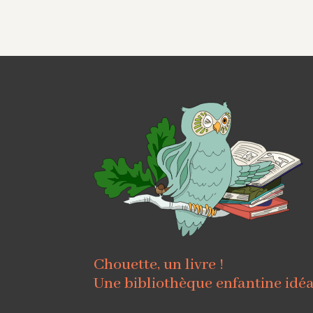
Chouette, un livre !
Une bibliothèque enfantine idé