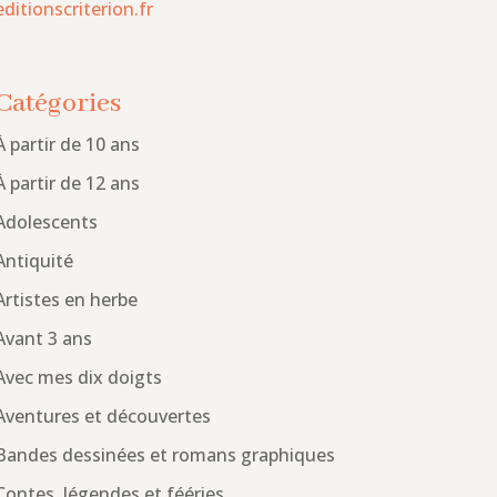
editionscriterion.fr
Catégories
À partir de 10 ans
À partir de 12 ans
Adolescents
Antiquité
Artistes en herbe
Avant 3 ans
Avec mes dix doigts
Aventures et découvertes
Bandes dessinées et romans graphiques
Contes, légendes et fééries