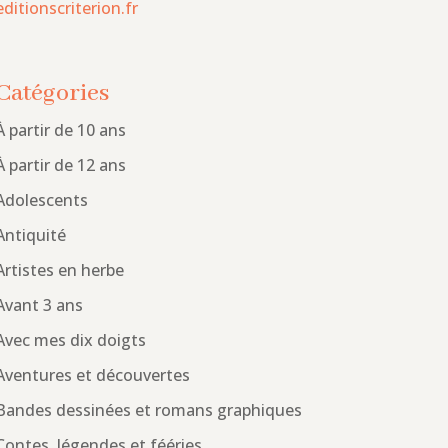
editionscriterion.fr
Catégories
À partir de 10 ans
À partir de 12 ans
Adolescents
Antiquité
Artistes en herbe
Avant 3 ans
Avec mes dix doigts
Aventures et découvertes
Bandes dessinées et romans graphiques
Contes, légendes et fééries