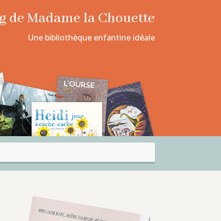
log de Madame la Chouette
Une bibliothèque enfantine idéale