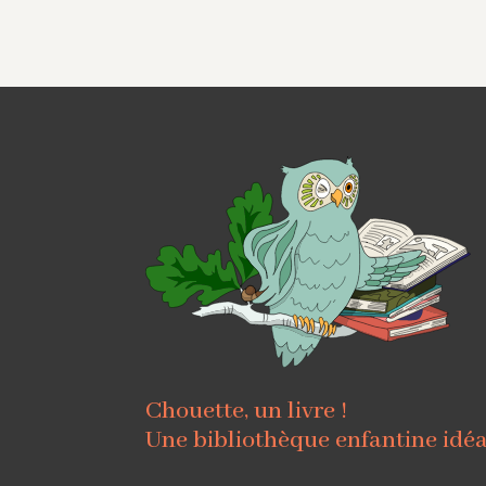
Chouette, un livre !
Une bibliothèque enfantine idé