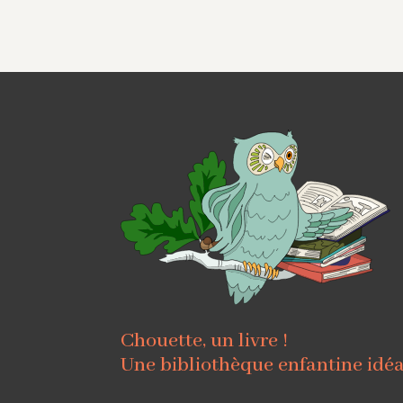
Chouette, un livre !
Une bibliothèque enfantine idé