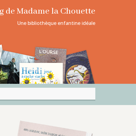
log de Madame la Chouette
Une bibliothèque enfantine idéale