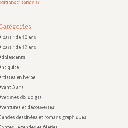
editionscriterion.fr
Catégories
À partir de 10 ans
À partir de 12 ans
Adolescents
Antiquité
Artistes en herbe
Avant 3 ans
Avec mes dix doigts
Aventures et découvertes
Bandes dessinées et romans graphiques
Contes, légendes et fééries