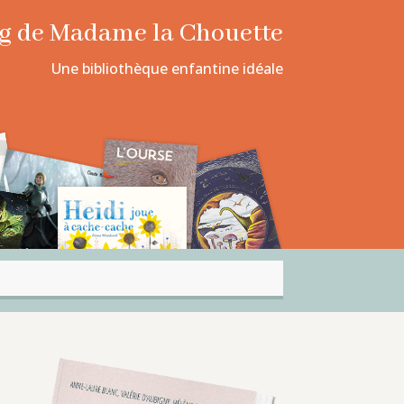
log de Madame la Chouette
Une bibliothèque enfantine idéale