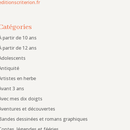
editionscriterion.fr
Catégories
À partir de 10 ans
À partir de 12 ans
Adolescents
Antiquité
Artistes en herbe
Avant 3 ans
Avec mes dix doigts
Aventures et découvertes
Bandes dessinées et romans graphiques
Contes, légendes et fééries