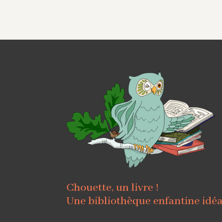
Chouette, un livre !
Une bibliothèque enfantine idé