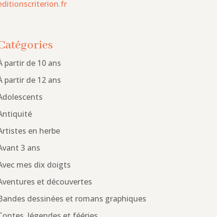
editionscriterion.fr
Catégories
À partir de 10 ans
À partir de 12 ans
Adolescents
Antiquité
Artistes en herbe
Avant 3 ans
Avec mes dix doigts
Aventures et découvertes
Bandes dessinées et romans graphiques
Contes, légendes et fééries