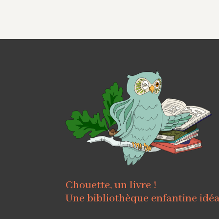
Chouette, un livre !
Une bibliothèque enfantine idé