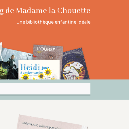
log de Madame la Chouette
Une bibliothèque enfantine idéale