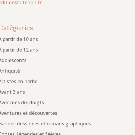
editionscriterion.fr
Catégories
À partir de 10 ans
À partir de 12 ans
Adolescents
Antiquité
Artistes en herbe
Avant 3 ans
Avec mes dix doigts
Aventures et découvertes
Bandes dessinées et romans graphiques
Contes, légendes et fééries