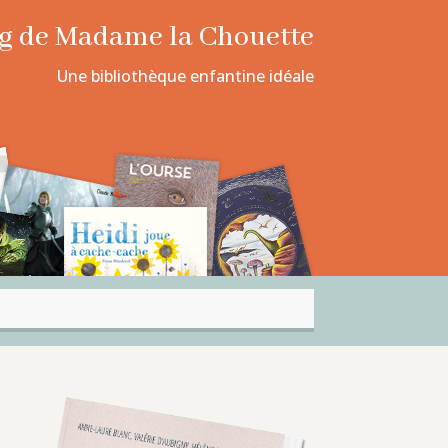
log de Madame la Chouette
Une bibliothèque enfantine idéale