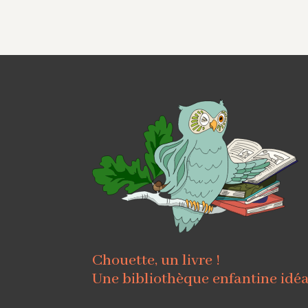
Chouette, un livre !
Une bibliothèque enfantine idé