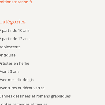
editionscriterion.fr
Catégories
À partir de 10 ans
À partir de 12 ans
Adolescents
Antiquité
Artistes en herbe
Avant 3 ans
Avec mes dix doigts
Aventures et découvertes
Bandes dessinées et romans graphiques
Contes, légendes et fééries