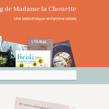
log de Madame la Chouette
Une bibliothèque enfantine idéale