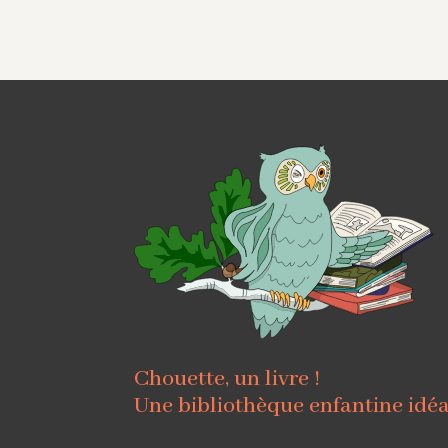
Chouette, un livre !
Une bibliothèque enfantine idé