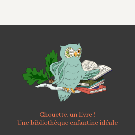
Chouette, un livre !
Une bibliothèque enfantine idéale