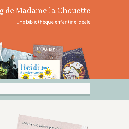
log de Madame la Chouette
Une bibliothèque enfantine idéale