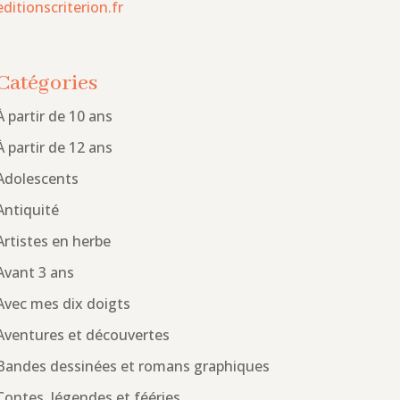
editionscriterion.fr
Catégories
À partir de 10 ans
À partir de 12 ans
Adolescents
Antiquité
Artistes en herbe
Avant 3 ans
Avec mes dix doigts
Aventures et découvertes
Bandes dessinées et romans graphiques
Contes, légendes et fééries