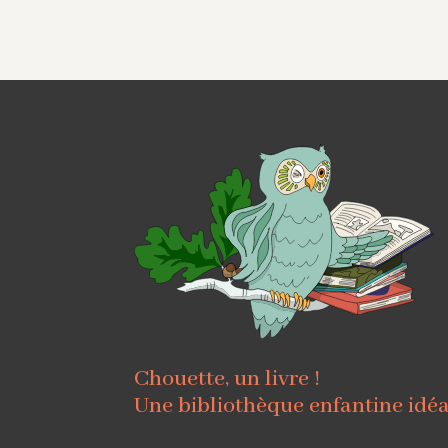
Chouette, un livre !
Une bibliothèque enfantine idé