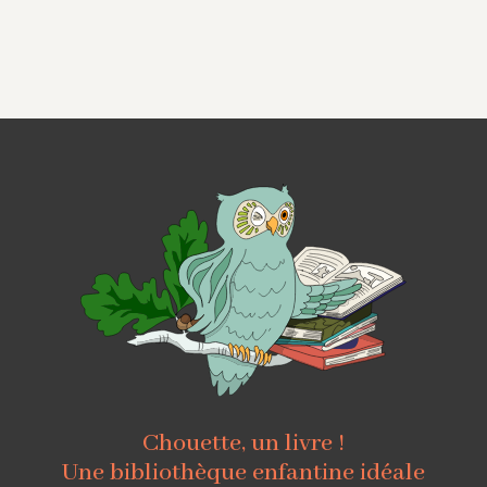
Chouette, un livre !
Une bibliothèque enfantine idéale