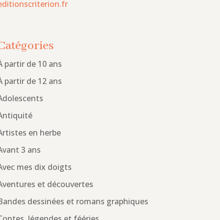
editionscriterion.fr
Catégories
À partir de 10 ans
À partir de 12 ans
Adolescents
Antiquité
Artistes en herbe
Avant 3 ans
Avec mes dix doigts
Aventures et découvertes
Bandes dessinées et romans graphiques
Contes, légendes et fééries