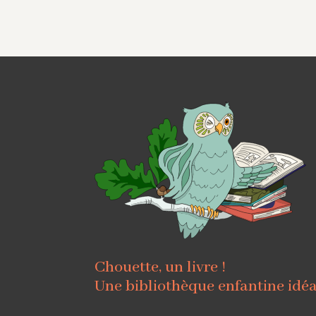
Chouette, un livre !
Une bibliothèque enfantine idé