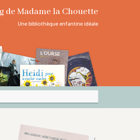
log de Madame la Chouette
Une bibliothèque enfantine idéale