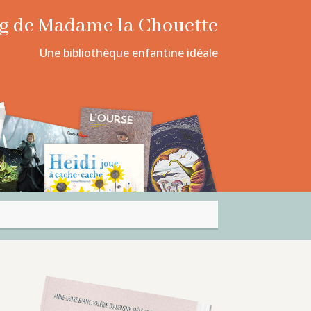
log de Madame la Chouette
Une bibliothèque enfantine idéale