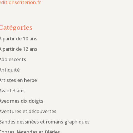
editionscriterion.fr
Catégories
À partir de 10 ans
À partir de 12 ans
Adolescents
Antiquité
Artistes en herbe
Avant 3 ans
Avec mes dix doigts
Aventures et découvertes
Bandes dessinées et romans graphiques
Contes, légendes et fééries