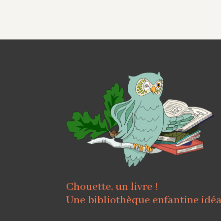
Chouette, un livre !
Une bibliothèque enfantine idé