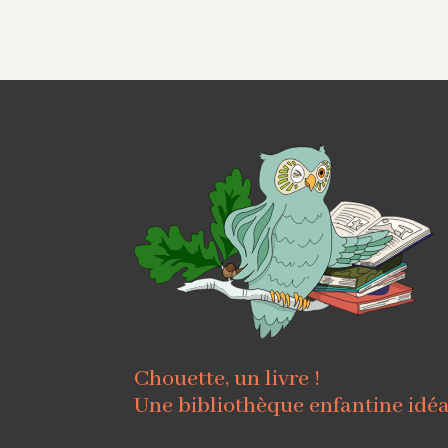
Chouette, un livre !
Une bibliothèque enfantine idé