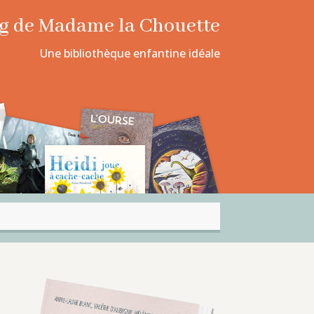
log de Madame la Chouette
Une bibliothèque enfantine idéale