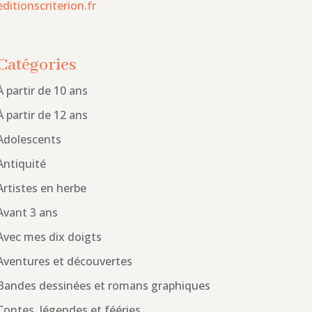
editionscriterion.fr
Catégories
À partir de 10 ans
À partir de 12 ans
Adolescents
Antiquité
Artistes en herbe
Avant 3 ans
Avec mes dix doigts
Aventures et découvertes
Bandes dessinées et romans graphiques
Contes, légendes et fééries