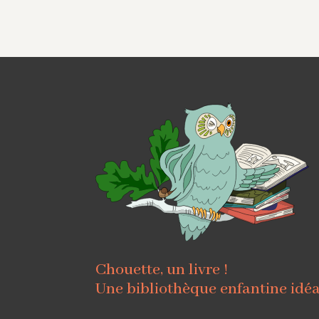
Chouette, un livre !
Une bibliothèque enfantine idé