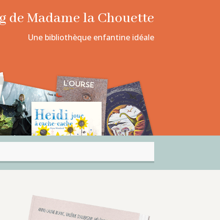
log de Madame la Chouette
Une bibliothèque enfantine idéale