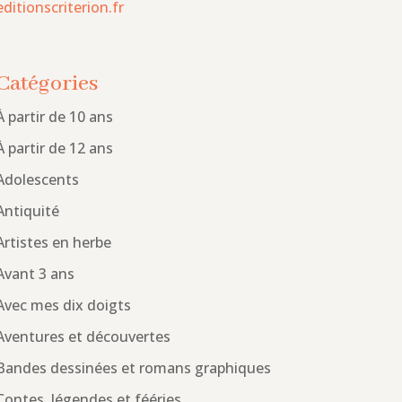
editionscriterion.fr
Catégories
À partir de 10 ans
À partir de 12 ans
Adolescents
Antiquité
Artistes en herbe
Avant 3 ans
Avec mes dix doigts
Aventures et découvertes
Bandes dessinées et romans graphiques
Contes, légendes et fééries