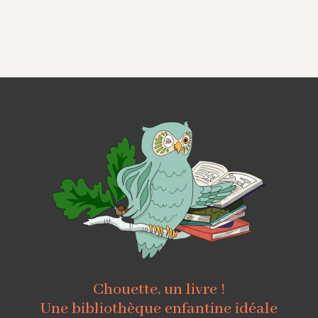
Chouette, un livre !
Une bibliothèque enfantine idéale