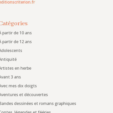
editionscriterion.fr
Catégories
À partir de 10 ans
À partir de 12 ans
Adolescents
Antiquité
Artistes en herbe
Avant 3 ans
Avec mes dix doigts
Aventures et découvertes
Bandes dessinées et romans graphiques
Contes, légendes et fééries