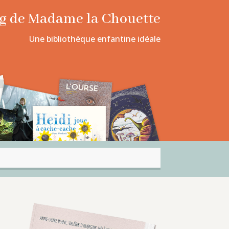
log de Madame la Chouette
Une bibliothèque enfantine idéale