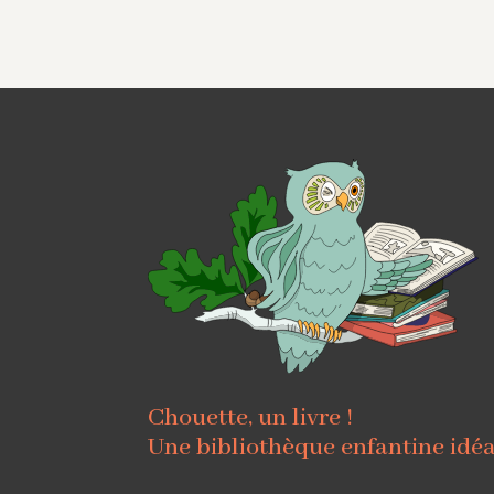
Chouette, un livre !
Une bibliothèque enfantine idé