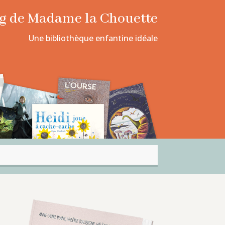
log de Madame la Chouette
Une bibliothèque enfantine idéale