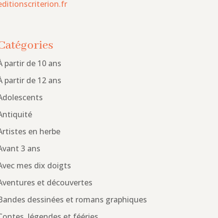
editionscriterion.fr
Catégories
À partir de 10 ans
À partir de 12 ans
Adolescents
Antiquité
Artistes en herbe
Avant 3 ans
Avec mes dix doigts
Aventures et découvertes
Bandes dessinées et romans graphiques
Contes, légendes et fééries