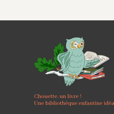
Chouette, un livre !
Une bibliothèque enfantine idé