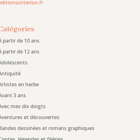
editionscriterion.fr
Catégories
À partir de 10 ans
À partir de 12 ans
Adolescents
Antiquité
Artistes en herbe
Avant 3 ans
Avec mes dix doigts
Aventures et découvertes
Bandes dessinées et romans graphiques
Contes, légendes et fééries