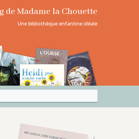
log de Madame la Chouette
Une bibliothèque enfantine idéale