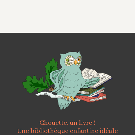
Chouette, un livre !
Une bibliothèque enfantine idéale