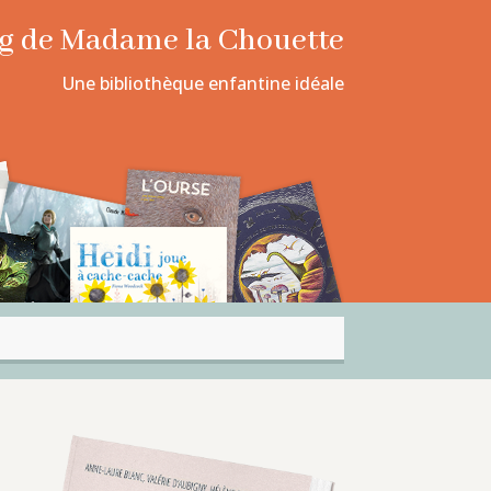
log de Madame la Chouette
Une bibliothèque enfantine idéale