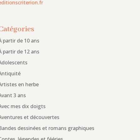
editionscriterion.fr
Catégories
À partir de 10 ans
À partir de 12 ans
Adolescents
Antiquité
Artistes en herbe
Avant 3 ans
Avec mes dix doigts
Aventures et découvertes
Bandes dessinées et romans graphiques
Contes, légendes et fééries