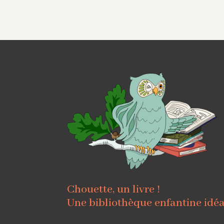
Chouette, un livre !
Une bibliothèque enfantine idé