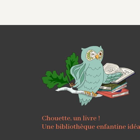
Chouette, un livre !
Une bibliothèque enfantine idé