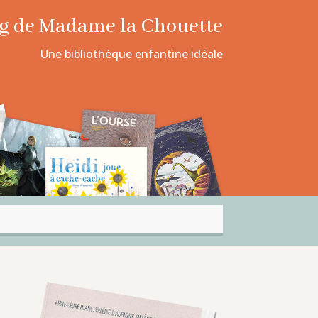
log de Madame la Chouette
Une bibliothèque enfantine idéale