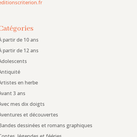
editionscriterion.fr
Catégories
À partir de 10 ans
À partir de 12 ans
Adolescents
Antiquité
Artistes en herbe
Avant 3 ans
Avec mes dix doigts
Aventures et découvertes
Bandes dessinées et romans graphiques
Contes, légendes et fééries