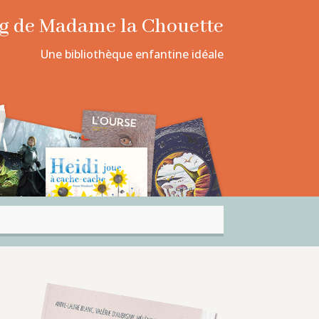
log de Madame la Chouette
Une bibliothèque enfantine idéale