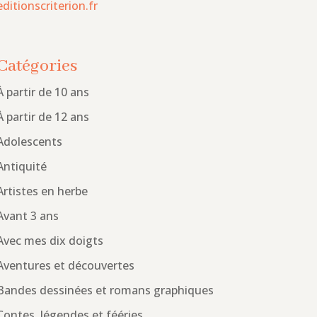
editionscriterion.fr
Catégories
À partir de 10 ans
À partir de 12 ans
Adolescents
Antiquité
Artistes en herbe
Avant 3 ans
Avec mes dix doigts
Aventures et découvertes
Bandes dessinées et romans graphiques
Contes, légendes et fééries