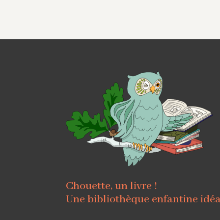
Chouette, un livre !
Une bibliothèque enfantine idé