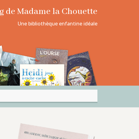
log de Madame la Chouette
Une bibliothèque enfantine idéale