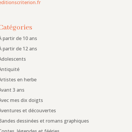
editionscriterion.fr
Catégories
À partir de 10 ans
À partir de 12 ans
Adolescents
Antiquité
Artistes en herbe
Avant 3 ans
Avec mes dix doigts
Aventures et découvertes
Bandes dessinées et romans graphiques
Contes, légendes et fééries