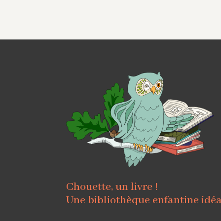
Chouette, un livre !
Une bibliothèque enfantine idé