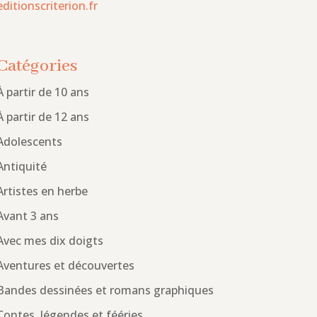
editionscriterion.fr
Catégories
À partir de 10 ans
À partir de 12 ans
Adolescents
Antiquité
Artistes en herbe
Avant 3 ans
Avec mes dix doigts
Aventures et découvertes
Bandes dessinées et romans graphiques
Contes, légendes et fééries