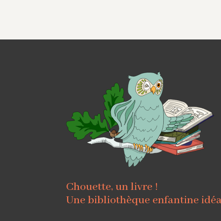
Chouette, un livre !
Une bibliothèque enfantine idé