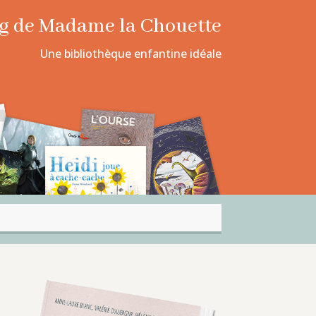
log de Madame la Chouette
Une bibliothèque enfantine idéale