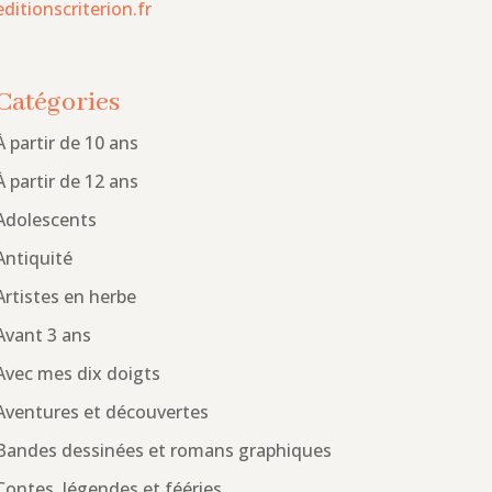
editionscriterion.fr
Catégories
À partir de 10 ans
À partir de 12 ans
Adolescents
Antiquité
Artistes en herbe
Avant 3 ans
Avec mes dix doigts
Aventures et découvertes
Bandes dessinées et romans graphiques
Contes, légendes et fééries