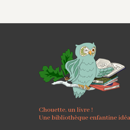
Chouette, un livre !
Une bibliothèque enfantine idé