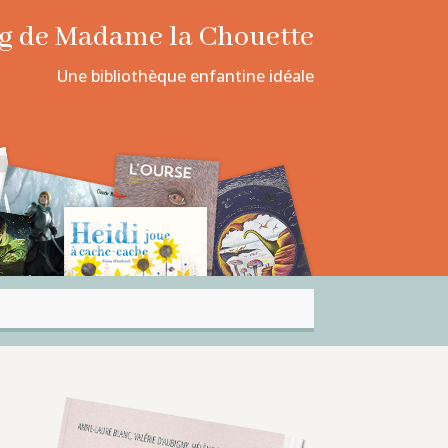
log de Madame la Chouette
Une bibliothèque enfantine idéale