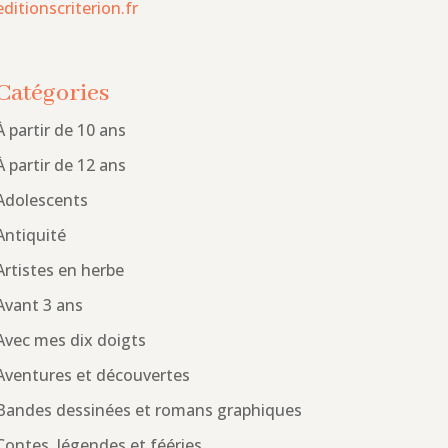
editionscriterion.fr
Catégories
À partir de 10 ans
À partir de 12 ans
Adolescents
Antiquité
Artistes en herbe
Avant 3 ans
Avec mes dix doigts
Aventures et découvertes
Bandes dessinées et romans graphiques
Contes, légendes et fééries