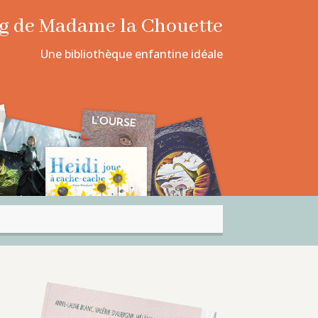
log de Madame la Chouette
Une bibliothèque enfantine idéale