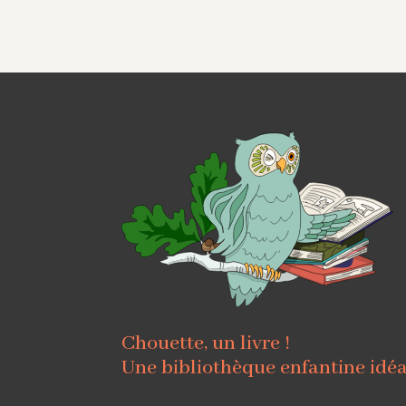
Chouette, un livre !
Une bibliothèque enfantine idé