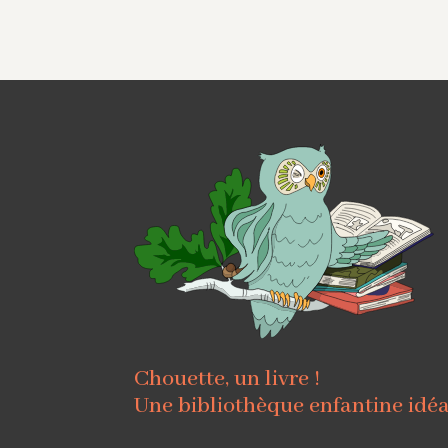
Chouette, un livre !
Une bibliothèque enfantine idé