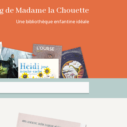
log de Madame la Chouette
Une bibliothèque enfantine idéale