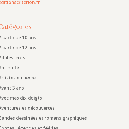
editionscriterion.fr
Catégories
À partir de 10 ans
À partir de 12 ans
Adolescents
Antiquité
Artistes en herbe
Avant 3 ans
Avec mes dix doigts
Aventures et découvertes
Bandes dessinées et romans graphiques
Contes, légendes et fééries